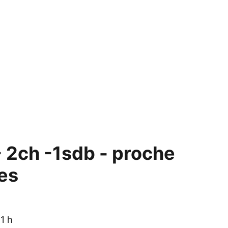
- 2ch -1sdb - proche
es
1 h