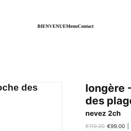
BIENVENUE
Menu
Contact
longère 
des plag
nevez 2ch
€119.00
€99.00